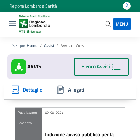
Regione Lombardia Sanità
MENU
Sei qui:
Home
Avvisi
Avviso - View
AVVISI
Elenco Avvisi
Dettaglio
Allegati
Pubblicazione
09-09-2024
Scadenza
Indizione avviso pubblico per la