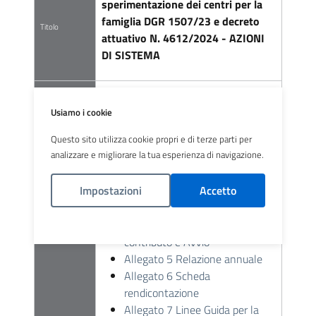
sperimentazione dei centri per la
famiglia DGR 1507/23 e decreto
Titolo
attuativo N. 4612/2024 - AZIONI
DI SISTEMA
Azioni di sistema centri per la
famiglia - D.G.R. 1507/2023
Usiamo i cookie
Questo sito utilizza cookie propri e di terze parti per
Delibera n. 354 del 29.08.24
analizzare e migliorare la tua esperienza di navigazione.
Avviso azioni di sistema
Allegato 2 Facsimile Domanda
Impostazioni
Accetto
contributo
Allegato 3 Scheda progettuale
Dettaglio
Allegato 4 Accettazione
Politica Cookies
contributo e Avvio
Allegato 5 Relazione annuale
Allegato 6 Scheda
rendicontazione
Allegato 7 Linee Guida per la