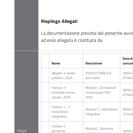
Riepilogo Allegati
La documentazione prevista dal presente avvi
ad esso allegata è costituita da:
Data di
Name
Descrizione
carica
allegato-a-avviso-
AVVISO PUBBLICO
28/04/
pubblico_2025
anno 2025
07:56:0
modulo-1-
Modulo1_Domanda di
28/04/
domanda-nuova-
nuova equipe DSA
07:56:0
equipe_2025
2025
modulo-1_1-
Modulo1.1_Modulistica
28/04/
modulistica-
integrativa
12:24:0
integrativa-
modulo-2-
Modulo2_Domanda
Allegati
domanda-
28/04/