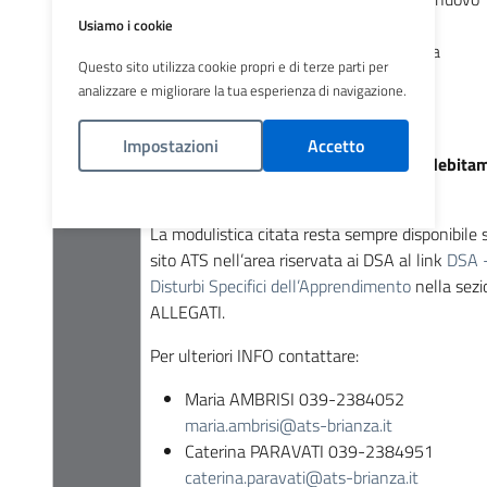
professionista
Usiamo i cookie
Modulo 2.1_Modulistica integrativa
Questo sito utilizza cookie propri e di terze parti per
analizzare e migliorare la tua esperienza di navigazione.
Tutta la modulistica richiesta dovrà
Impostazioni
Accetto
essere compilata in ogni sua parte e debita
sottoscritta.
Politica Cookies
La modulistica citata resta sempre disponibile 
sito ATS nell’area riservata ai DSA al link
DSA 
Disturbi Specifici dell’Apprendimento
nella sezi
ALLEGATI.
Per ulteriori INFO contattare:
Maria AMBRISI 039-2384052
maria.ambrisi@ats-brianza.it
Caterina PARAVATI 039-2384951
caterina.paravati@ats-brianza.it