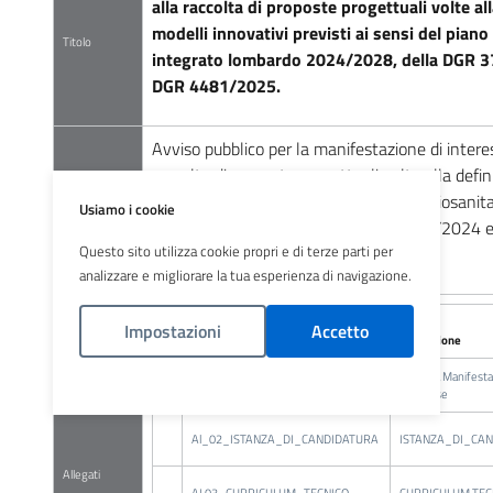
alla raccolta di proposte progettuali volte all
modelli innovativi previsti ai sensi del piano
Titolo
integrato lombardo 2024/2028, della DGR 
DGR 4481/2025.
Avviso pubblico per la manifestazione di interes
raccolta di proposte progettuali volte alla defin
innovativi previsti ai sensi del piano sociosanit
Usiamo i cookie
Dettaglio
lombardo 2024/2028, della DGR 3720/2024 e
Questo sito utilizza cookie propri e di terze parti per
4481/2025.
analizzare e migliorare la tua esperienza di navigazione.
Impostazioni
Accetto
Name
Descrizione
Allegata Manifesta
Politica Cookies
Al_01_Manifestazione_di_interesse
interesse
Al_02_ISTANZA_DI_CANDIDATURA
ISTANZA_DI_CA
Allegati
AL03_CURRICULUM_TECNICO
CURRICULUM TEC