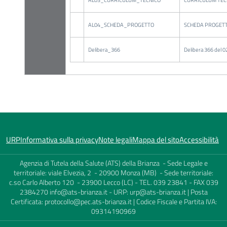
AL04_SCHEDA_PROGETTO
SCHEDA PROGET
Delibera_366
Delibera 366 del 
URP
Informativa sulla privacy
Note legali
Mappa del sito
Accessibilità
Agenzia di Tutela della Salute (ATS) della Brianza - Sede Legale e
territoriale: viale Elvezia, 2 - 20900 Monza (MB) - Sede territoriale:
c.so Carlo Alberto 120 - 23900 Lecco (LC) - TEL. 039 23841 - FAX 039
2384270
info@ats-brianza.it
- URP:
urp@ats-brianza.it
| Posta
Certificata:
protocollo@pec.ats-brianza.it
| Codice Fiscale e Partita IVA:
09314190969