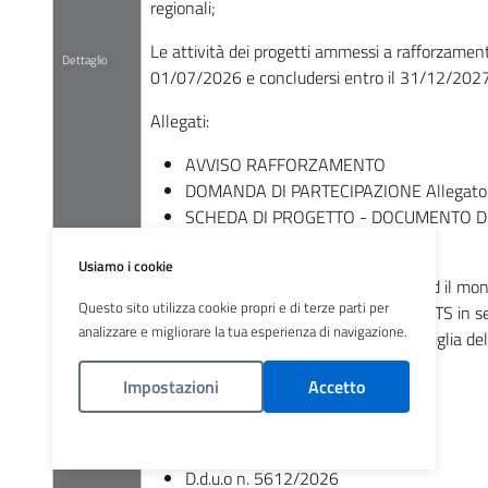
regionali;
Le attività dei progetti ammessi a rafforzament
Dettaglio
01/07/2026 e concludersi entro il 31/12/2027
Allegati:
AVVISO RAFFORZAMENTO
DOMANDA DI PARTECIPAZIONE Allegato
SCHEDA DI PROGETTO - DOCUMENTO DI
SCHEDA BUDGET Allegato A2)
Usiamo i cookie
La modulistica per la rendicontazione ed il mon
Questo sito utilizza cookie propri e di terze parti per
D.d.u.o n. 5612/26 sarà trasmessa da ATS in se
analizzare e migliorare la tua esperienza di navigazione.
“Dipartimento per le politiche della famiglia del
Normativa di riferimento:
Impostazioni
Accetto
D.G.R. n. 5090/2025
Politica Cookies
D.G.R. n. 6003/2026
D.d.u.o n. 5612/2026