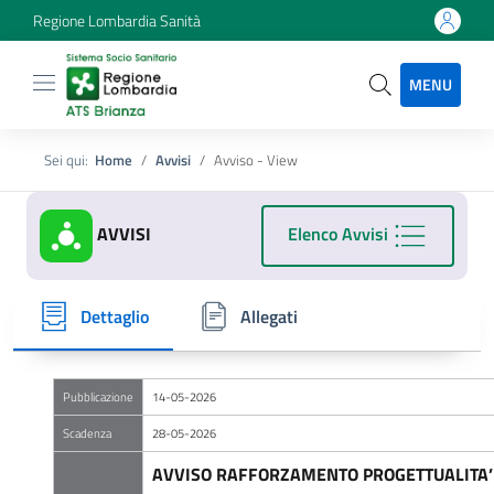
Regione Lombardia Sanità
MENU
Sei qui:
Home
Avvisi
Avviso - View
AVVISI
Elenco Avvisi
Dettaglio
Allegati
Pubblicazione
14-05-2026
Scadenza
28-05-2026
AVVISO RAFFORZAMENTO PROGETTUALITA’ 