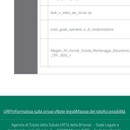
DGR_n._6003_del_20-04-26
Linee_guida_operative_e_di_rendicontazione
Allegato_A3_Format_Scheda_Monitoraggio_Documento_
_CPF_2025_1
URP
Informativa sulla privacy
Note legali
Mappa del sito
Accessibilità
Agenzia di Tutela della Salute (ATS) della Brianza - Sede Legale e