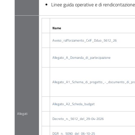
Linee guida operative e di rendicontazione
Name
Avviso_rafforzamento_CxlF_Dduo_5612_26
Allegato_A_Domanda_di_partecipazione
Allegato_A1_Schema_di_progetto_-_documento_di_pr
Allegato_A2_Scheda_budget
Allegati
Decreto_n._5612_del_29-04-2026
DGR_n._5090_del_06-10-25