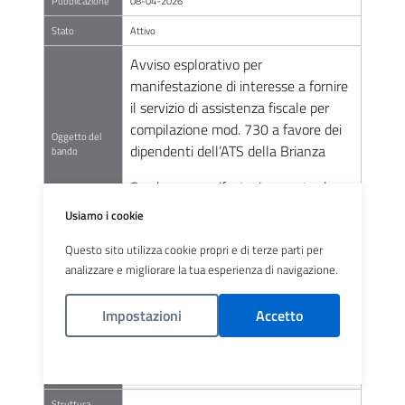
Pubblicazione
08-04-2026
Stato
Attivo
Avviso esplorativo per
manifestazione di interesse a fornire
il servizio di assistenza fiscale per
compilazione mod. 730 a favore dei
Oggetto del
dipendenti dell’ATS della Brianza
bando
Scadenza manifestazione entro le
ore 12:00 del 17.04.2026
Usiamo i cookie
Questo sito utilizza cookie propri e di terze parti per
Delibera o atto
avviso_manifestazione_di_interesse_signed
analizzare e migliorare la tua esperienza di navigazione.
equivalente
Avviso esplorativo per manifestazione di interesse a
Impostazioni
Accetto
fornire il servizio di assistenza fiscale per compilazione
Descrizione
mod. 730 a favore dei dipendenti dell’ATS della
Brianza
Politica Cookies
Tipo Bando
04 Avviso sui bandi di gara
Struttura