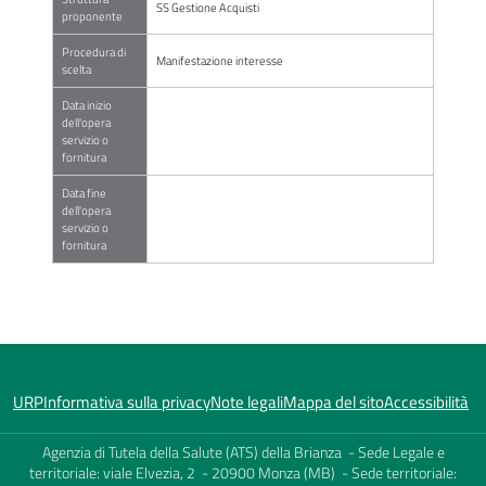
SS Gestione Acquisti
proponente
Procedura di
Manifestazione interesse
scelta
Data inizio
dell'opera
servizio o
fornitura
Data fine
dell'opera
servizio o
fornitura
URP
Informativa sulla privacy
Note legali
Mappa del sito
Accessibilità
Agenzia di Tutela della Salute (ATS) della Brianza - Sede Legale e
territoriale: viale Elvezia, 2 - 20900 Monza (MB) - Sede territoriale: