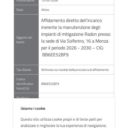
Pubblicazione
13-05-2026
Stato
Attivo
Affidamento diretto dell’incarico
inerente la manutenzione degli
impianti di mitigazione Radon presso
Oggetto del
la sede di Via Solferino, 16 a Monza
bando
per il periodo 2026 - 2030 – CIG:
BB6EE52BF9
Tipo Bando
09 Avviso sui risultati della procedura di affidamento
Codice
Identificativo
BB6EE52BF9
Gara (CIG)
Struttura
SC TECNICO PATRIMONIALE E ACQUISTI
proponente
Usiamo i cookie
Procedura di
AFFIDAMENTO DIRETTO
scelta
Questo sito utilizza cookie propri e di terze parti per
analizzare e migliorare la tua esperienza di navigazione.
Studio Tecnico Caivano