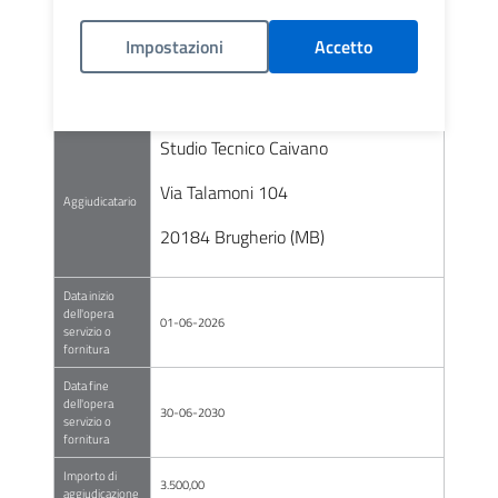
Elenco degli
operatori
Via Talamoni 104
Impostazioni
Accetto
invitati a
presentare
20184 Brugherio (MB)
offerte
Politica Cookies
Studio Tecnico Caivano
Via Talamoni 104
Aggiudicatario
20184 Brugherio (MB)
Data inizio
dell'opera
01-06-2026
servizio o
fornitura
Data fine
dell'opera
30-06-2030
servizio o
fornitura
Importo di
3.500,00
aggiudicazione