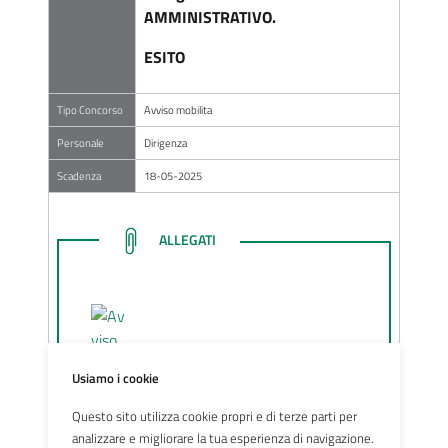
AMMINISTRATIVO.
ESITO
Tipo Concorso
Avviso mobilita
Personale
Dirigenza
Scadenza
18-05-2025
LINK ALLEGATI
ALLEGATI
Usiamo i cookie
Avviso_mobilit_Dirigente_Am
Questo sito utilizza cookie propri e di terze parti per
ministrativo.pdf - Data di
analizzare e migliorare la tua esperienza di navigazione.