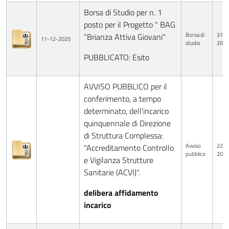
Borsa di Studio per n. 1
posto per il Progetto " BAG
Borsa di
31-1
“Brianza Attiva Giovani"
11-12-2025
studio
2025
PUBBLICATO: Esito
AVVISO PUBBLICO per il
conferimento, a tempo
determinato, dell'incarico
quinquennale di Direzione
di Struttura Complessa:
Avviso
22-0
"Accreditamento Controllo
pubblico
2024
e Vigilanza Strutture
Sanitarie (ACVI)".
delibera affidamento
incarico