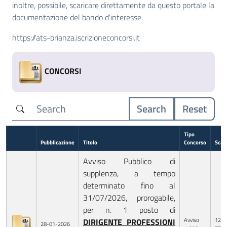
inoltre, possibile, scaricare direttamente da questo portale la
documentazione del bando d'interesse.
https://ats-brianza.iscrizioneconcorsi.it
CONCORSI
Search
Reset
Tipo
Pubblicazione
Titolo
Concorso
Scad
Avviso Pubblico di
supplenza, a tempo
determinato fino al
31/07/2026, prorogabile,
per n. 1 posto di
Avviso
12-0
DIRIGENTE PROFESSIONI
28-01-2026