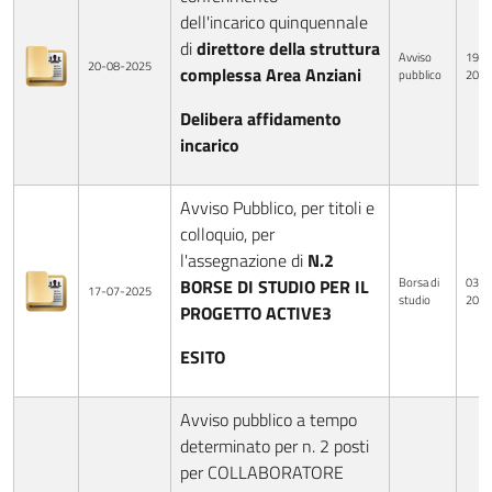
dell'incarico quinquennale
di
direttore della struttura
Avviso
19-0
20-08-2025
complessa Area Anziani
pubblico
2025
Delibera affidamento
incarico
Avviso Pubblico, per titoli e
colloquio, per
l'assegnazione di
N.2
Borsa di
03-0
BORSE DI STUDIO PER IL
17-07-2025
studio
2025
PROGETTO ACTIVE3
ESITO
Avviso pubblico a tempo
determinato per n. 2 posti
per COLLABORATORE