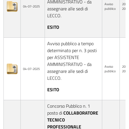
AMMINISTRATIVO - da
Avviso
20-0
04-07-2025
assegnare alle sedi di
pubblico
2025
LECCO.
ESITO
Avviso pubblico a tempo
determinato per n. 3 posti
per ASSISTENTE
AMMINISTRATIVO - da
Avviso
20-0
04-07-2025
assegnare alle sedi di
pubblico
2025
LECCO.
ESITO
Concorso Pubblico n. 1
posto di
COLLABORATORE
TECNICO
PROFESSIONALE