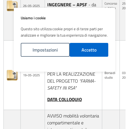
Concorso
25-0
INGEGNERE – APSF
- da
26-05-2025
pubblico
2025
assegnare alla SSD
Usiamo i cookie
Impiantistica
Questo sito utilizza cookie propri e di terze parti per
Graduatoria
analizzare e migliorare la tua esperienza di navigazione.
AVVISO PUBBLICO PER
Impostazioni
Accetto
L’ASSEGNAZIONE DI N. 2
BORSE DI STUDIO DA
Politica Cookies
DEDICARE ALLE ATTIVITÀ
Borsa di
03-0
PER LA REALIZZAZIONE
19-05-2025
studio
2025
DEL PROGETTO
“FARMA-
SAFETY IN RSA"
DATA COLLOQUIO
AVVISO mobilità volontaria
compartimentale e