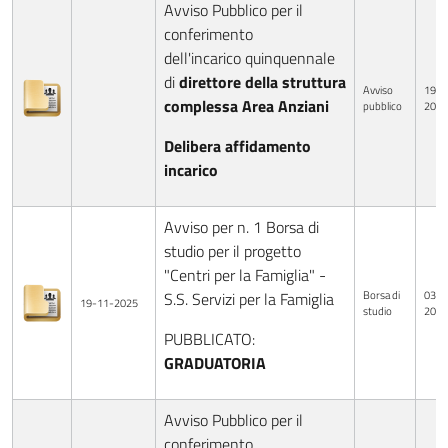
Avviso Pubblico per il
conferimento
dell'incarico quinquennale
di
direttore della struttura
Avviso
19-0
complessa Area Anziani
pubblico
2025
Delibera affidamento
incarico
Avviso per n. 1 Borsa di
studio per il progetto
"Centri per la Famiglia" -
Borsa di
03-1
S.S. Servizi per la Famiglia
19-11-2025
studio
2025
PUBBLICATO:
GRADUATORIA
Avviso Pubblico per il
conferimento