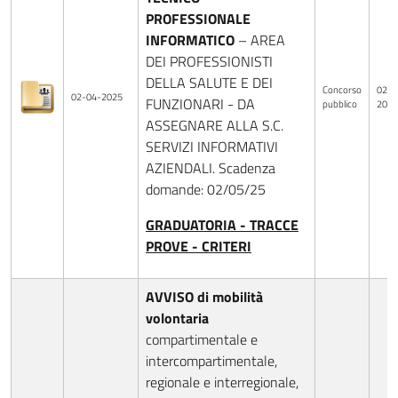
PROFESSIONALE
INFORMATICO
– AREA
DEI PROFESSIONISTI
DELLA SALUTE E DEI
Concorso
02-0
02-04-2025
FUNZIONARI - DA
pubblico
2025
ASSEGNARE ALLA S.C.
SERVIZI INFORMATIVI
AZIENDALI. Scadenza
domande: 02/05/25
GRADUATORIA - TRACCE
PROVE - CRITERI
AVVISO di mobilità
volontaria
compartimentale e
intercompartimentale,
regionale e interregionale,