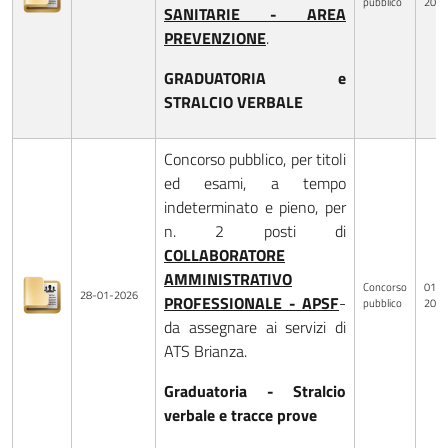
pubblico
2026
SANITARIE - AREA
PREVENZIONE
.
GRADUATORIA e
STRALCIO VERBALE
Concorso pubblico, per titoli
ed esami, a tempo
indeterminato e pieno, per
n. 2 posti di
COLLABORATORE
AMMINISTRATIVO
Concorso
01-0
28-01-2026
PROFESSIONALE - APSF
-
pubblico
2026
da assegnare ai servizi di
ATS Brianza.
Graduatoria - Stralcio
verbale e tracce prove