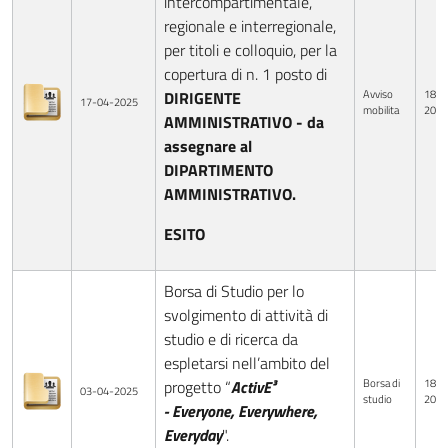
intercompartimentale,
regionale e interregionale,
per titoli e colloquio, per la
copertura di n. 1 posto di
Avviso
18-0
DIRIGENTE
17-04-2025
mobilita
2025
AMMINISTRATIVO
- da
assegnare al
DIPARTIMENTO
AMMINISTRATIVO.
ESITO
Borsa di Studio per lo
svolgimento di attività di
studio e di ricerca da
espletarsi nell’ambito del
Borsa di
18-0
progetto “
ActivE³
03-04-2025
studio
2025
- Everyone, Everywhere,
Everyday
".