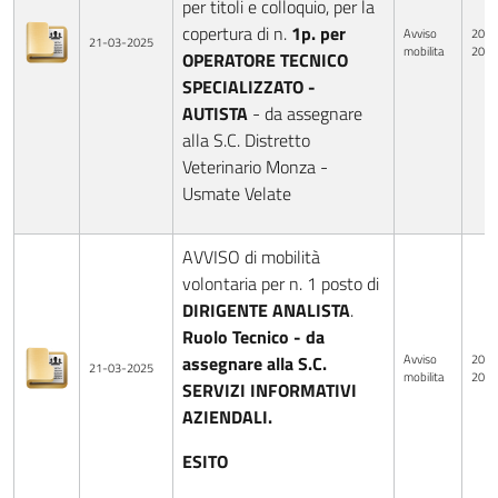
per titoli e colloquio, per la
copertura di n.
1p. per
Avviso
20-0
21-03-2025
mobilita
2025
OPERATORE TECNICO
SPECIALIZZATO -
AUTISTA
- da assegnare
alla S.C. Distretto
Veterinario Monza -
Usmate Velate
AVVISO di mobilità
volontaria per n. 1 posto di
DIRIGENTE ANALISTA
.
Ruolo Tecnico - da
Avviso
20-0
assegnare alla S.C.
21-03-2025
mobilita
2025
SERVIZI INFORMATIVI
AZIENDALI.
ESITO