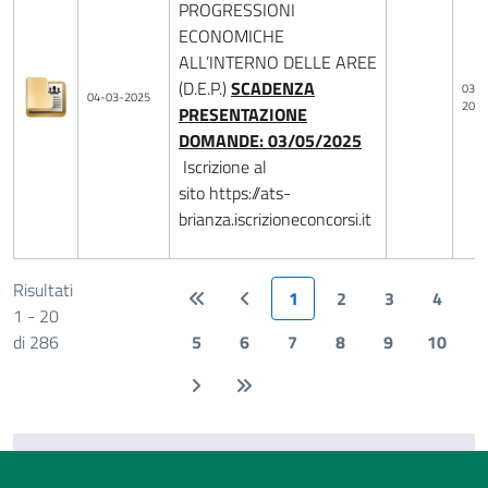
PROGRESSIONI
ECONOMICHE
ALL’INTERNO DELLE AREE
(D.E.P.)
SCADENZA
03-0
04-03-2025
2025
PRESENTAZIONE
DOMANDE: 03/05/2025
Iscrizione al
sito https://ats-
brianza.iscrizioneconcorsi.it
Risultati
1
2
3
4
1 - 20
di 286
5
6
7
8
9
10