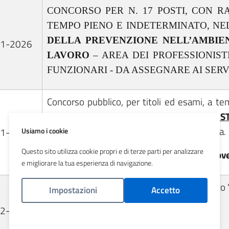
CONCORSO PER N. 17 POSTI, CON R
TEMPO PIENO E INDETERMINATO, NE
DELLA PREVENZIONE NELL’AMBIEN
01-2026
LAVORO
– AREA DEI PROFESSIONIST
FUNZIONARI - DA ASSEGNARE AI SERVI
Concorso pubblico, per titoli ed esami, a t
per n. 2 posti di
COLLABORATORE AMMINIST
APSF
- da assegnare ai servizi di ATS Brianza.
01-2026
Usiamo i cookie
Questo sito utilizza cookie propri e di terze parti per analizzare
Graduatoria - Stralcio verbale e tracce prov
e migliorare la tua esperienza di navigazione.
Borsa di Studio per n. 1 posto per il Progetto
Impostazioni
Accetto
Giovani"
12-2025
Politica Cookies
PUBBLICATO: Esito