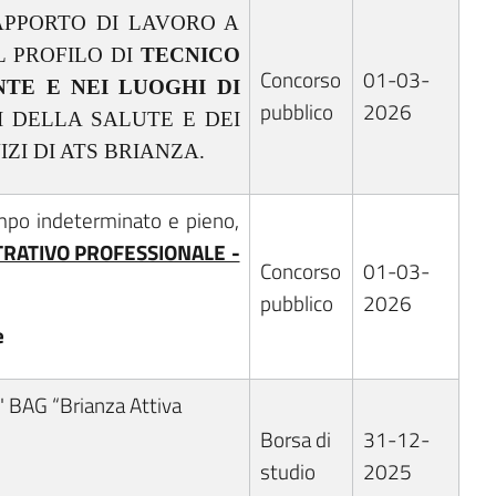
APPORTO DI LAVORO A
L PROFILO DI
TECNICO
Concorso
01-03-
TE E NEI LUOGHI DI
pubblico
2026
I DELLA SALUTE E DEI
ZI DI ATS BRIANZA.
empo indeterminato e pieno,
RATIVO PROFESSIONALE -
Concorso
01-03-
pubblico
2026
e
 " BAG “Brianza Attiva
Borsa di
31-12-
studio
2025