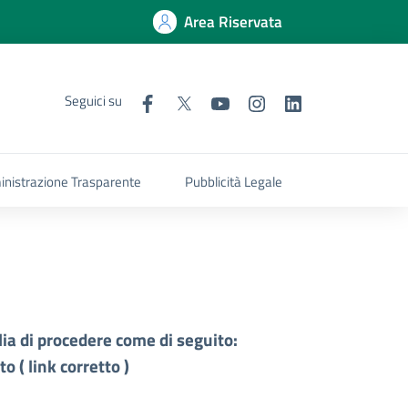
Area Riservata
Seguici su
nistrazione Trasparente
Pubblicità Legale
ia di procedere come di seguito:
ato (
link corretto
)