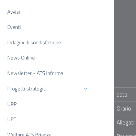
Avvisi
Eventi
Indagini di soddisfazione
News Online
Newsletter - ATS Informa
Progetti strategici
data
URP
Orario
UPT
Allegati
Welfare ATS Brianza