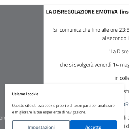
LA DISREGOLAZIONE EMOTIVA (ins
Si comunica che fino alle ore 23:
al secondo 
"La Disr
che si svolgerà venerdì 14 mag
in co
previa regis
Usiamo i cookie
VAI AL FO
Questo sito utilizza cookie propri e di terze parti per analizzare
e migliorare la tua esperienza di navigazione.
ione
Riceverai una mail di conferma di 
accesso e i 
Impostazioni
Accetto