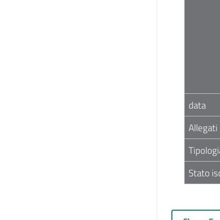
data
Allegati
Tipologi
Stato is