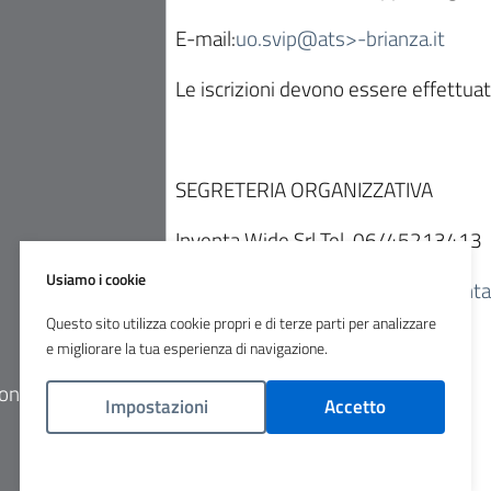
E-mail:
uo.svip@ats>-brianza.it
Le iscrizioni devono essere effettua
SEGRETERIA ORGANIZZATIVA
Inventa Wide Srl Tel. 06/45213413
Usiamo i cookie
E-mail:
atsbrianza_brainart@invent
Questo sito utilizza cookie propri e di terze parti per analizzare
e migliorare la tua esperienza di navigazione.
Presentazione Paola Basilico
ione
Impostazioni
Accetto
Presentazione Angelo Alibrandi
Politica Cookies