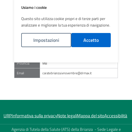
Indirizzo
P.ZZA IV NOVEMBRE 3
Usiamo i cookie
Comune
CARATE BRIANZA
Questo sito utilizza cookie propri e di terze parti per
Telefono
0362900133
analizzare e migliorare la tua esperienza di navigazione.
Fax
0362900133
Impostazioni
Accetto
Codice
MI8258
Distretto
CARATE
Politica Cookies
Provincia
MB
Email
caratebrianza.ivnovembre@drmax.it
URP
Informativa sulla privacy
Note legali
Mappa del sito
Accessibilità
Agenzia di Tutela della Salute (ATS) della Brianza - Sede Legale e