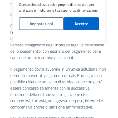
amministrativa pecuniaria indicata nel verbale stesso).
Questo sito utilizza cookie propri e di terze parti per
analizzare e migliorare la tua esperienza di navigazione.
Come pagare:
Impostazioni
Accetto
Chiedere ad ATS Brianza, con le seguenti modalità,
l’emissione di un nuovo bollettino PagoPa per pagare
Politica Cookies
esclusivamente l’importo corrispondente al ticket non
versato, maggiorato degli interessi legali e delle spese
del procedimento (con esonero del pagamento della
sanzione amministrativa pecuniaria).
Il pagamento dovrà avvenire in un’unica soluzione, non
essendo consentiti pagamenti rateali. E’ in ogni caso
possibile chiedere un piano di rateizzazione che potrà
essere concesso solamente con la successiva
emissione della ordinanza di ingiunzione che
comporterà, tuttavia, un aggravio di spese, interessi e
comprensiva anche di sanzione amministrativa.