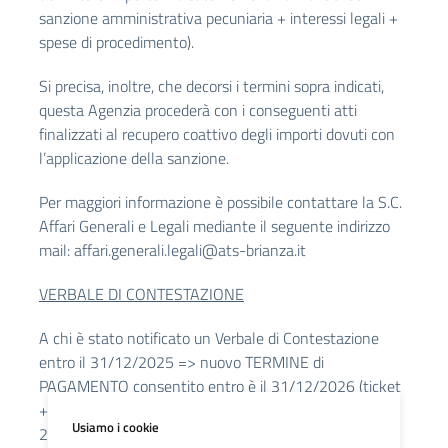
sanzione amministrativa pecuniaria + interessi legali +
spese di procedimento).
Si precisa, inoltre, che decorsi i termini sopra indicati,
questa Agenzia procederà con i conseguenti atti
finalizzati al recupero coattivo degli importi dovuti con
l’applicazione della sanzione.
Per maggiori informazione è possibile contattare la S.C.
Affari Generali e Legali mediante il seguente indirizzo
mail:
affari.generali.legali@ats-brianza.it
VERBALE DI CONTESTAZIONE
A chi è stato notificato un Verbale di Contestazione
entro il 31/12/2025 => nuovo TERMINE di
PAGAMENTO consentito entro è il 31/12/2026 (ticket
+ interessi legali + spese di procedimento pari ad €
Usiamo i cookie
20,00, con ESONERO dal pagamento della sanzione