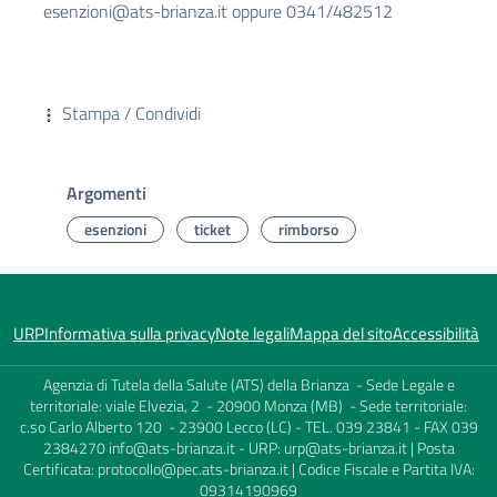
esenzioni@ats-brianza.it
oppure 0341/482512
Stampa / Condividi
Argomenti
esenzioni
ticket
rimborso
URP
Informativa sulla privacy
Note legali
Mappa del sito
Accessibilità
Agenzia di Tutela della Salute (ATS) della Brianza - Sede Legale e
territoriale: viale Elvezia, 2 - 20900 Monza (MB) - Sede territoriale:
c.so Carlo Alberto 120 - 23900 Lecco (LC) - TEL. 039 23841 - FAX 039
2384270
info@ats-brianza.it
- URP:
urp@ats-brianza.it
| Posta
Certificata:
protocollo@pec.ats-brianza.it
| Codice Fiscale e Partita IVA:
09314190969