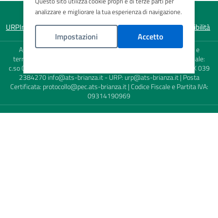
Questo sito utilizza cookie propri e di terze parti per
analizzare e migliorare la tua esperienza di navigazione.
URP
Informativa sulla privacy
Note legali
Mappa del sito
Accessibilità
Impostazioni
Accetto
Agenzia di Tutela della Salute (ATS) della Brianza - Sede Legale e
territoriale: viale Elvezia, 2 - 20900 Monza (MB) - Sede territoriale:
Politica Cookies
c.so Carlo Alberto 120 - 23900 Lecco (LC) - TEL. 039 23841 - FAX 039
2384270
info@ats-brianza.it
- URP:
urp@ats-brianza.it
| Posta
Certificata:
protocollo@pec.ats-brianza.it
| Codice Fiscale e Partita IVA:
09314190969