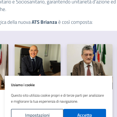
tario e Sociosanitario, garantendo unitarietà d'azione ed 
he.
gica della nuova
ATS Brianza
è così composta:
Usiamo i cookie
Questo sito utilizza cookie propri e di terze parti per analizzare
Dott. Giuseppe
Dr. Aldo Bellini
e migliorare la tua esperienza di navigazione.
Matozzo
Direzione
Impostazioni
Accetto
Sanitaria
Direzione