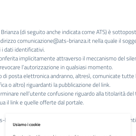
’ATS Brianza (di seguito anche indicata come ATS) è sottopos
ndirizzo
comunicazione@ats-brianza.it
nella quale il sogg
i dati identificativi.
conferita implicitamente attraverso il meccanismo del sil
i revocare l’autorizzazione in qualsiasi momento.
o di posta elettronica andranno, altresì, comunicate tutte l
ca o altro) riguardanti la pubblicazione del link.
rminare nell’utente confusione riguardo alla titolarità del ti
 il link e quelle offerte dal portale.
-brianza.it
prevede integrale accettazione delle presenti
Usiamo i cookie