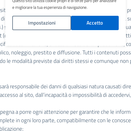
Questo sito utilizza cookie propri e di terze parti per analizzare
e migliorare la tua esperienza di navigazione.
 sito, compresi testi, immagini, e altri contenuti, sono di 
 di terzi e sono protetti ai sensi della vigente normativa su
Impostazioni
Accetto
) sui brevetti e su quelle relative alla proprietà intellett
t (diritti riservati )o in Creative Commons (con alcuni diritti 
Politica Cookies
cifica autorizzazione, è fatto divieto della riproduzione,
lico, noleggio, prestito e diffusione. Tutti i contenuti pos
ndo le modalità previste dai diritti stessi e comunque no
sarà responsabile dei danni di qualsiasi natura causati di
ccesso al sito, dall’incapacità o impossibilità di accedervi, 
mpegna a porre ogni attenzione per garantire che le inform
plete in ogni loro parte, compatibilmente con le conoscen
licazione;