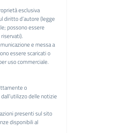
proprietà esclusiva
l diritto d’autore (legge
uale; possono essere
riservati).
 comunicazione e messa a
sono essere scaricati o
n per uso commerciale.
rettamente o
dall’utilizzo delle notizie
azioni presenti sul sito
ze disponibili al