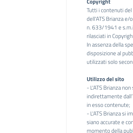
Copyright
Tutti i contenuti del
dell'ATS Brianza e/o
n. 633/1941 e s.m.i.
rilasciati in Copyrigh
In assenza della spe
disposizione al pubb
utilizzati solo seco
Utilizzo del sito
- L'ATS Brianza non 
indirettamente dall’a
in esso contenute;
- L'ATS Brianza si i
siano accurate e com
momento della pubb