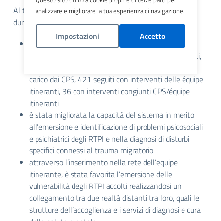
Al termine del progetto è stato realizzato un seminario,
analizzare e migliorare la tua esperienza di navigazione.
durante il quale sono stati presentati i risultati raggiunti:
Impostazioni
Accetto
sono stati complessivamente
contattati 597 RTPI
(attraverso accesso spontaneo, invio da parte di enti,
Politica Cookies
attività di screening); di essi 176 sono stati presi in
carico dai CPS, 421 seguiti con interventi delle équipe
itineranti, 36 con interventi congiunti CPS/équipe
itineranti
è stata migliorata la capacità del sistema in merito
all’emersione e identificazione di problemi psicosociali
e psichiatrici degli RTPI e nella diagnosi di disturbi
specifici connessi al trauma migratorio
attraverso l’inserimento nella rete dell’equipe
itinerante, è stata favorita l’emersione delle
vulnerabilità degli RTPI accolti realizzandosi un
collegamento tra due realtà distanti tra loro, quali le
strutture dell’accoglienza e i servizi di diagnosi e cura