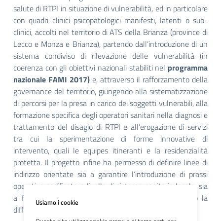
salute di RTPI in situazione di vulnerabilità, ed in particolare
con quadri clinici psicopatologici manifesti, latenti o sub-
clinici, accolti nel territorio di ATS della Brianza (province di
Lecco e Monza e Brianza), partendo dall’introduzione di un
sistema condiviso di rilevazione delle vulnerabilità (in
coerenza con gli obiettivi nazionali stabiliti nel
programma
nazionale FAMI 2017)
e, attraverso il rafforzamento della
governance del territorio, giungendo alla sistematizzazione
di percorsi per la presa in carico dei soggetti vulnerabili, alla
formazione specifica degli operatori sanitari nella diagnosi e
trattamento del disagio di RTPI e all’erogazione di servizi
tra cui la sperimentazione di forme innovative di
intervento, quali le equipes itineranti e la residenzialità
protetta. Il progetto infine ha permesso di definire linee di
indirizzo orientate sia a garantire l’introduzione di prassi
operative codificate a livello di sistema sanitario locale, sia
a favorirne la trasferibilità in altri territori attraverso la
Usiamo i cookie
diffusione dei risultati ottenuti.
Questo sito utilizza cookie propri e di terze parti per