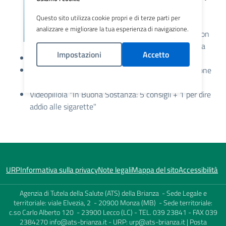
risposte
"
Questo sito utilizza cookie propri e di terze parti per
video
analizzare e migliorare la tua esperienza di navigazione.
realizzato con
Asst Brianza
Impostazioni
Accetto
Locandina "
No al Fumo
"
Podcast "
in-dipendenti: il tabagismo
" in collaborazione
Politica Cookies
con LILT Milano Monza Brianza
Videopillola "
In Buona Sostanza: 5 consigli + 1 per dire
addio alle sigarette
"
URP
Informativa sulla privacy
Note legali
Mappa del sito
Accessibilità
Agenzia di Tutela della Salute (ATS) della Brianza - Sede Legale e
territoriale: viale Elvezia, 2 - 20900 Monza (MB) - Sede territoriale:
c.so Carlo Alberto 120 - 23900 Lecco (LC) - TEL. 039 23841 - FAX 039
2384270
info@ats-brianza.it
- URP:
urp@ats-brianza.it
| Posta