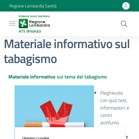
Regione Lombardia Sanità
Materiale informativo sul
tabagismo
Materiale informativo
sul tema del tabagismo
Pieghevole
con quiz test,
informazioni e
centri
antifumo
"
Tabacco: 7
domande e 7
Usiamo i cookie