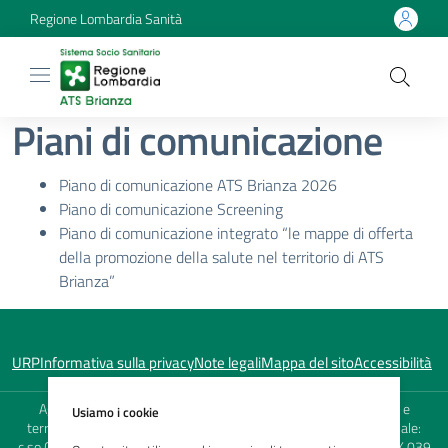
Regione Lombardia Sanità
Piani di comunicazione
Piano di comunicazione ATS Brianza 2026
Piano di comunicazione Screening
Piano di comunicazione integrato “le mappe di offerta
della promozione della salute nel territorio di ATS
Brianza”
URP
Informativa sulla privacy
Note legali
Mappa del sito
Accessibilità
Agenzia di Tutela della Salute (ATS) della Brianza - Sede Legale e
Usiamo i cookie
territoriale: viale Elvezia, 2 - 20900 Monza (MB) - Sede territoriale:
c.so Carlo Alberto 120 - 23900 Lecco (LC) - TEL. 039 23841 - FAX 039