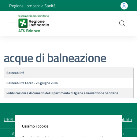
Regione Lombardia Sanità
acque di balneazione
Titolo
Balneabilità
Balneabilità Lecco - 26 giugno 2026
Pubblicazioni e documenti del Dipartimento di Igiene e Prevenzione Sanitaria
URP
Informativa sulla privacy
Note legali
Mappa del sito
Accessibilità
Usiamo i cookie
Agenzia di Tutela della Salute (ATS) della Brianza - Sede Legale e