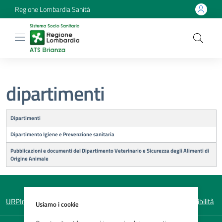
Regione Lombardia Sanità
dipartimenti
Titolo
Dipartimenti
Dipartimento Igiene e Prevenzione sanitaria
Pubblicazioni e documenti del Dipartimento Veterinario e Sicurezza degli Alimenti di
Origine Animale
URP
Informativa sulla privacy
Note legali
Mappa del sito
Accessibilità
Usiamo i cookie