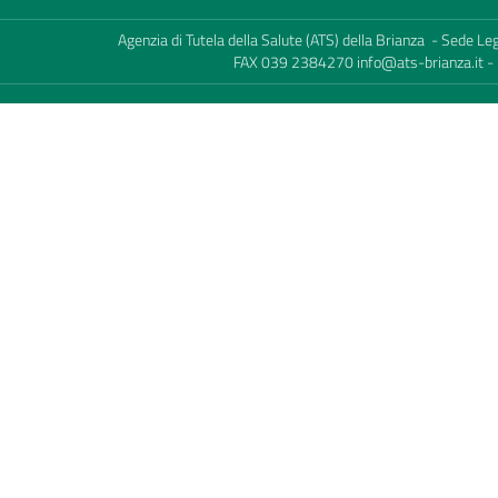
Agenzia di Tutela della Salute (ATS) della Brianza - Sede L
FAX 039 2384270
info@ats-brianza.it
-