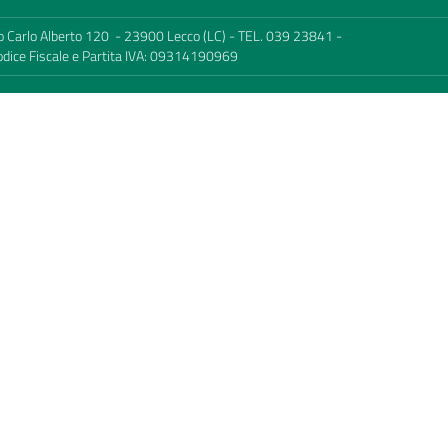
c.so Carlo Alberto 120 - 23900 Lecco (LC) - TEL. 039 23841 -
odice Fiscale e Partita IVA: 09314190969