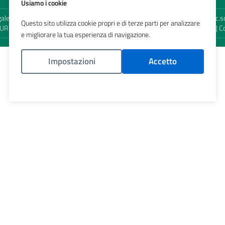
Usiamo i cookie
egale e territoriale: viale Elvezia, 2 - 20900 Monza (MB) - Sede territoriale: 
Questo sito utilizza cookie propri e di terze parti per analizzare
 URP:
urp@ats-brianza.it
| Posta Certificata:
protocollo@pec.ats-brianza.it
| C
e migliorare la tua esperienza di navigazione.
Impostazioni
Accetto
Politica Cookies