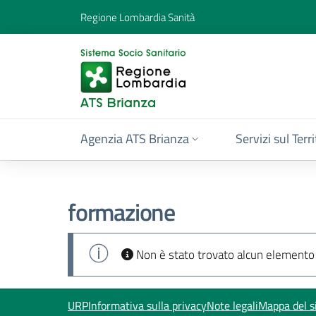
Regione Lombardia Sanità
Agenzia ATS Brianza
Servizi sul Terr
formazione
Info
Non è stato trovato alcun elemento
URP
Informativa sulla privacy
Note legali
Mappa del s