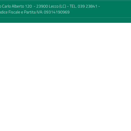
c.so Carlo Alberto 120 - 23900 Lecco (LC) - TEL. 039 23841 -
odice Fiscale e Partita IVA: 09314190969