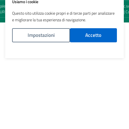
Usiamo i cookie
egale e territoriale: viale Elvezia, 2 - 20900 Monza (MB) - Sede territoriale: 
 URP:
urp@ats-brianza.it
| Posta Certificata:
protocollo@pec.ats-brianza.it
| C
Questo sito utilizza cookie propri e di terze parti per analizzare
e migliorare la tua esperienza di navigazione.
Impostazioni
Accetto
Politica Cookies