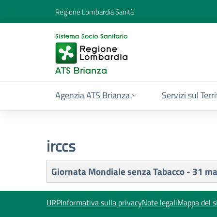
Regione Lombardia Sanità
Agenzia ATS Brianza
Servizi sul Terr
irccs
Titolo
Giornata Mondiale senza Tabacco - 31 m
URP
Informativa sulla privacy
Note legali
Mappa del s