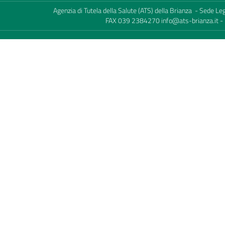
Agenzia di Tutela della Salute (ATS) della Brianza - Sede L
FAX 039 2384270
info@ats-brianza.it
-