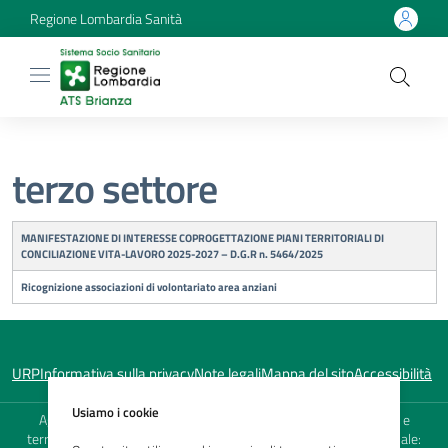
Regione Lombardia Sanità
terzo settore
Titolo
MANIFESTAZIONE DI INTERESSE COPROGETTAZIONE PIANI TERRITORIALI DI
CONCILIAZIONE VITA-LAVORO 2025-2027 – D.G.R n. 5464/2025
Ricognizione associazioni di volontariato area anziani
URP
Informativa sulla privacy
Note legali
Mappa del sito
Accessibilità
Usiamo i cookie
Agenzia di Tutela della Salute (ATS) della Brianza - Sede Legale e
territoriale: viale Elvezia, 2 - 20900 Monza (MB) - Sede territoriale: