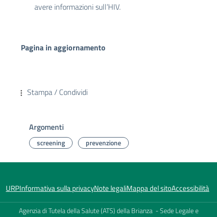
avere informazioni sull’HIV.
Pagina in aggiornamento
Stampa / Condividi
Argomenti
screening
prevenzione
URP
Informativa sulla privacy
Note legali
Mappa del sito
Accessibilità
Agenzia di Tutela della Salute (ATS) della Brianza - Sede Legale e