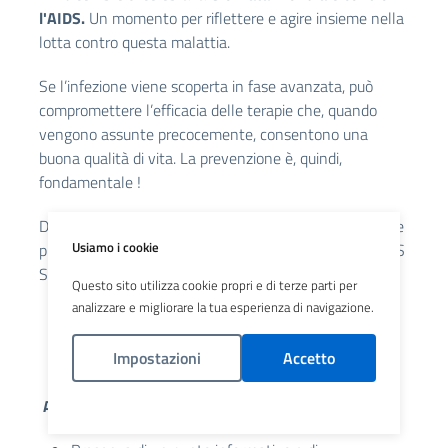
l'AIDS.
Un momento per riflettere e agire insieme nella
lotta contro questa malattia.
Se l’infezione viene scoperta in fase avanzata, può
compromettere l’efficacia delle terapie che, quando
vengono assunte precocemente, consentono una
buona qualità di vita. La prevenzione è, quindi,
fondamentale !
Di seguito le iniziative di sensibilizzazione programmate
Usiamo i cookie
presso ATS Brianza, ASST Brianza, ASST Lecco e IRCCS
San Gerardo:
Questo sito utilizza cookie propri e di terze parti per
analizzare e migliorare la tua esperienza di navigazione.
Impostazioni
Accetto
ASST LECCO - Attività programmate
Politica Cookies