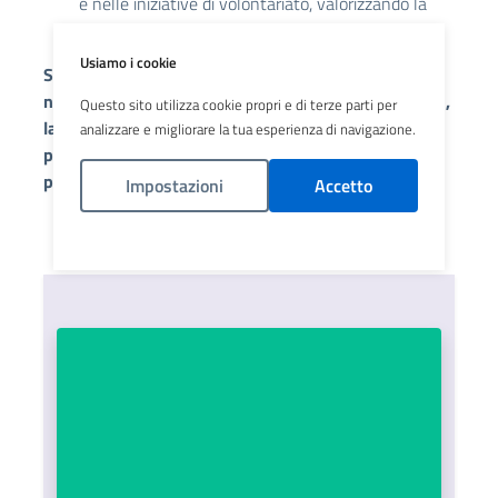
e nelle iniziative di volontariato, valorizzando la
loro esperienza e le loro competenze
Usiamo i cookie
Sono previste attività dedicate al contatto con la
natura e all’orto-terapia, attraverso la cura dell’orto,
Questo sito utilizza cookie propri e di terze parti per
laboratori di tessitura botanica e percorsi creativi
analizzare e migliorare la tua esperienza di navigazione.
pensati per stimolare benessere, espressione e
partecipazione
Impostazioni
Accetto
Politica Cookies