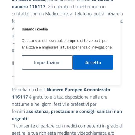
numero 116117
. Gli operatori ti metteranno in
contatto con un Medico che, al telefono, potrà iniziare a
fornire un primo consulto indirizzandoti, se necessario, a
visita medica presso l'Hotspot infettivologico. Qui il
Usiamo i cookie
personale medico si prenderà cura del tuo stato di
Questo sito utilizza cookie propri e di terze parti per
salute, prescrivendoti le terapie di cui hai bisogno o
analizzare e migliorare la tua esperienza di navigazione.
eventuali ulteriori accertamenti.
Impostazioni
Accetto
Il servizio è gratuito.
---------------------
Politica Cookies
Ricordiamo che il
Numero Europeo Armonizzato
116117
è gratuito e a tua disposizione nelle ore
notturne e nei giorni festivi e prefestivi per
fornirti
assistenza, prestazioni e consigli sanitari non
urgenti
.
Ti consente di parlare con medici competenti in grado di
gestire la tua richiesta mediante videochiamata e/o