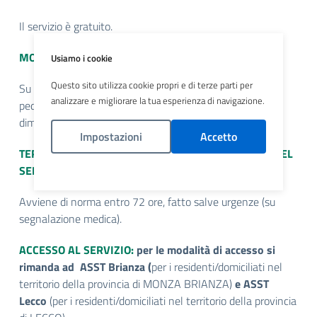
Il servizio è gratuito.
MODALITA’ DI ATTIVAZIONE
Usiamo i cookie
Questo sito utilizza cookie propri e di terze parti per
Su prescrizione del medico di medicina generale, del
analizzare e migliorare la tua esperienza di navigazione.
pediatra di libera scelta o del medico di reparto in caso di
dimissione protetta, anche dal PS.
Impostazioni
Accetto
TERMINE MASSIMO IN GIORNI PER L’ATTIVAZIONE DEL
SERVIZIO
Politica Cookies
Avviene di norma entro 72 ore, fatto salve urgenze (su
segnalazione medica).
ACCESSO AL SERVIZIO:
per le modalità di accesso si
rimanda ad ASST Brianza (
per i residenti/domiciliati nel
territorio della provincia di MONZA BRIANZA)
e ASST
Lecco
(per i residenti/domiciliati nel territorio della provincia