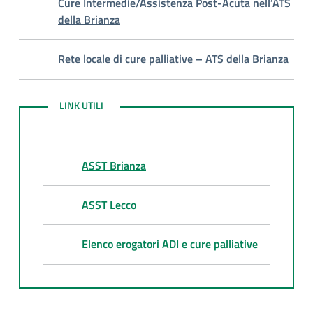
Cure Intermedie/Assistenza Post-Acuta nell’ATS
della Brianza
Rete locale di cure palliative – ATS della Brianza
LINK UTILI
LINK UTILI
ASST Brianza
ASST Lecco
Elenco erogatori ADI e cure palliative