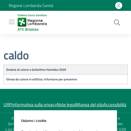
Regione Lombardia Sanità
caldo
Titolo
Ondate di calore e bollettino Humidex 2026
Stress da calore in edilizia: informare per prevenire
URP
Informativa sulla privacy
Note legali
Mappa del sito
Accessibilità
Agenzia di Tutela della Salute (ATS) della Brianza - Sede Legale e
Usiamo i cookie
territoriale: viale Elvezia, 2 - 20900 Monza (MB) - Sede territoriale:
c.so Carlo Alberto 120 - 23900 Lecco (LC) - TEL. 039 23841 - FAX 039