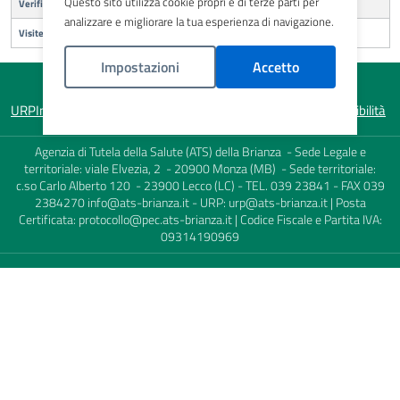
Questo sito utilizza cookie propri e di terze parti per
Verifica periodica attrezzature in pressione
analizzare e migliorare la tua esperienza di navigazione.
Visite Fiscali
Impostazioni
Accetto
URP
Informativa sulla privacy
Note legali
Mappa del sito
Accessibilità
Politica Cookies
Agenzia di Tutela della Salute (ATS) della Brianza - Sede Legale e
territoriale: viale Elvezia, 2 - 20900 Monza (MB) - Sede territoriale:
c.so Carlo Alberto 120 - 23900 Lecco (LC) - TEL. 039 23841 - FAX 039
2384270
info@ats-brianza.it
- URP:
urp@ats-brianza.it
| Posta
Certificata:
protocollo@pec.ats-brianza.it
| Codice Fiscale e Partita IVA:
09314190969