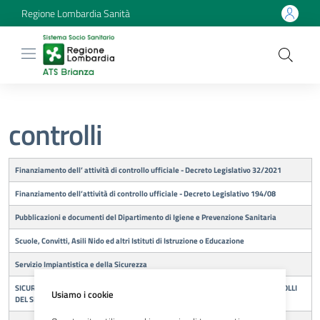
Regione Lombardia Sanità
controlli
Titolo
Finanziamento dell’ attività di controllo ufficiale - Decreto Legislativo 32/2021
Finanziamento dell’attività di controllo ufficiale - Decreto Legislativo 194/08
Pubblicazioni e documenti del Dipartimento di Igiene e Prevenzione Sanitaria
Scuole, Convitti, Asili Nido ed altri Istituti di Istruzione o Educazione
Servizio Impiantistica e della Sicurezza
SICUREZZA ALIMENTARE: PUBBLICAZIONE DEI BOLLETTINI MENSILI DEI CONTROLLI
Usiamo i cookie
DEL SERVIZIO IGIENE ALIMENTI E NUTRIZIONE