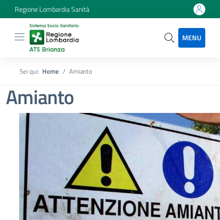
Regione Lombardia Sanità
MENU
Sei qui:
Home
Amianto
Amianto