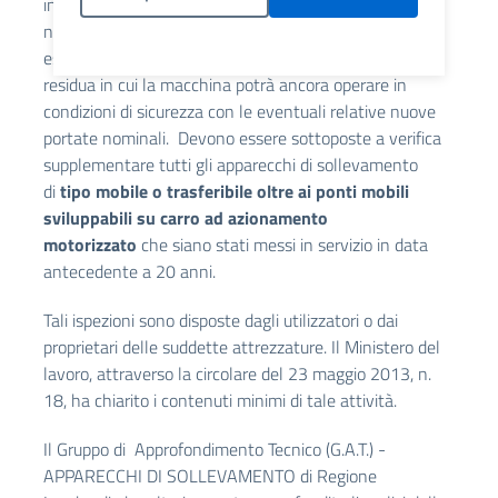
individuare eventuali vizi, difetti o anomalie, prodottisi
nell’utilizzo delle attrezzature di lavoro, messe in
Politica Cookies
esercizio da oltre 20 anni, nonché a stabilire la vita
residua in cui la macchina potrà ancora operare in
condizioni di sicurezza con le eventuali relative nuove
portate nominali. Devono essere sottoposte a verifica
supplementare tutti gli apparecchi di sollevamento
di
tipo mobile o trasferibile oltre ai ponti mobili
sviluppabili su carro ad azionamento
motorizzato
che siano stati messi in servizio in data
antecedente a 20 anni.
Tali ispezioni sono disposte dagli utilizzatori o dai
proprietari delle suddette attrezzature. Il Ministero del
lavoro, attraverso la
circolare del 23 maggio 2013, n.
18
, ha chiarito i contenuti minimi di tale attività.
Il Gruppo di Approfondimento Tecnico (G.A.T.) -
APPARECCHI DI SOLLEVAMENTO di Regione