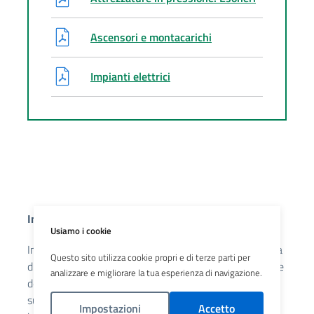
Ascensori e montacarichi
Impianti elettrici
Indagine supplementare
Usiamo i cookie
In aggiunta ai controlli, la vigente normativa in materia
Questo sito utilizza cookie propri e di terze parti per
di sicurezza sul lavoro prevede l’obbligo di effettuazione
analizzare e migliorare la tua esperienza di navigazione.
della cd indagine supplementare. L ’indagine
supplementare consiste nell’attività finalizzata ad
Impostazioni
Accetto