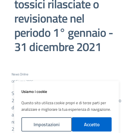
tossici rilasciate o
revisionate nel
periodo 1° gennaio -
31 dicembre 2021
News Online
08 Giugno 2026
Usiamo i cookie
Si comunica che sulla G.U. - Serie Generale n. 121 del
27.05.2026 - è stato pubblicato il Decreto del Ministero
Questo sito utilizza cookie propri e di terze parti per
della Salute 22 aprile 2026 "Revisione delle patenti di
analizzare e migliorare la tua esperienza di navigazione.
abilitazione per l'impiego dei gas tossici rilasciate o
revisionate nel periodo 1° gennaio - 31 dicembre
Impostazioni
Accetto
2021".