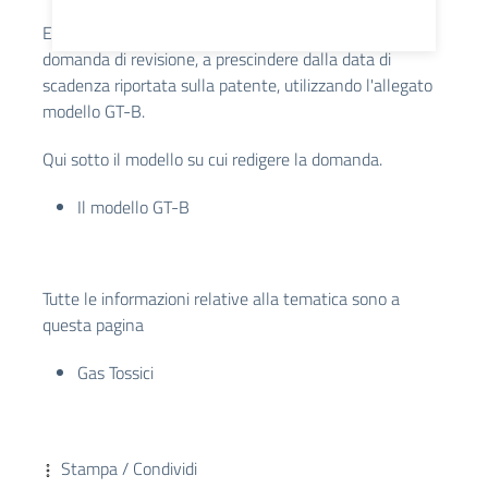
Politica Cookies
Entro il 30.11.2026 gli interessati possono presentare
domanda di revisione, a prescindere dalla data di
scadenza riportata sulla patente, utilizzando l'allegato
modello GT-B.
Qui sotto il modello su cui redigere la domanda.
Il modello GT-B
Tutte le informazioni relative alla tematica sono a
questa pagina
Gas Tossici
Stampa / Condividi