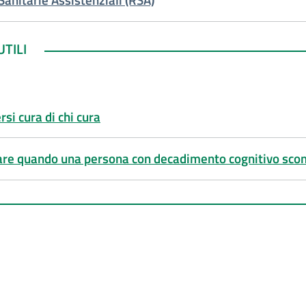
TILI
UTILI
si cura di chi cura
are quando una persona con decadimento cognitivo sc