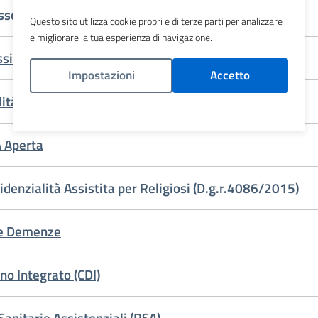
ssociazioni di Volontariato
Questo sito utilizza cookie propri e di terze parti per analizzare
e migliorare la tua esperienza di navigazione.
sistenziale per le persone in stato vegetativo
Impostazioni
Accetto
ità assistita
Politica Cookies
 Aperta
denzialità Assistita per Religiosi (D.g.r.4086/2015)
 e Demenze
no Integrato (CDI)
anitarie Assistenziali (RSA)