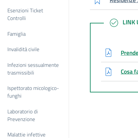
Esenzioni Ticket
Controlli
LINK U
LINK 
Famiglia
Invalidità civile
Prender
Infezioni sessualmente
Cosa f
trasmissibili
Ispettorato micologico-
funghi
Laboratorio di
Prevenzione
Malattie infettive