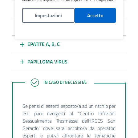
GONORREA
Impostazioni
Accetto
CLAMIDIA
Politica Cookies
EPATITE A, B, C
PAPILLOMA VIRUS
IN CASO DI NECESSITÀ:
IN CASO DI NECESSITÀ:
Se pensi di esserti esposto/a ad un rischio per
IST, puoi rivolgerti al “Centro Infezioni
Sessualmente Trasmesse dell’IRCCS San
Gerardo” dove sarai accolto/a da operatori
esperti e potrai affrontare le tematiche