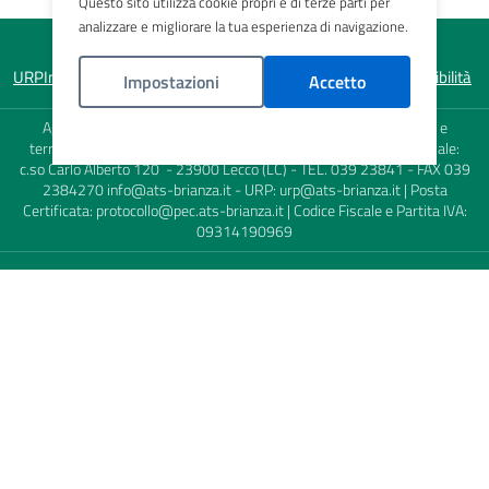
Questo sito utilizza cookie propri e di terze parti per
analizzare e migliorare la tua esperienza di navigazione.
URP
Informativa sulla privacy
Note legali
Mappa del sito
Accessibilità
Impostazioni
Accetto
Agenzia di Tutela della Salute (ATS) della Brianza - Sede Legale e
Politica Cookies
territoriale: viale Elvezia, 2 - 20900 Monza (MB) - Sede territoriale:
c.so Carlo Alberto 120 - 23900 Lecco (LC) - TEL. 039 23841 - FAX 039
2384270
info@ats-brianza.it
- URP:
urp@ats-brianza.it
| Posta
Certificata:
protocollo@pec.ats-brianza.it
| Codice Fiscale e Partita IVA:
09314190969