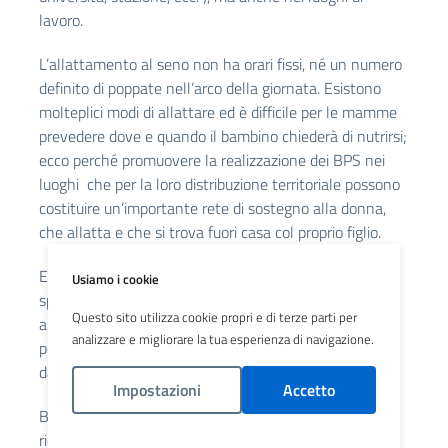
lavoro.
L’allattamento al seno non ha orari fissi, né un numero
definito di poppate nell’arco della giornata. Esistono
molteplici modi di allattare ed è difficile per le mamme
prevedere dove e quando il bambino chiederà di nutrirsi;
ecco perché promuovere la realizzazione dei BPS nei
luoghi che per la loro distribuzione territoriale possono
costituire un’importante rete di sostegno alla donna,
che allatta e che si trova fuori casa col proprio figlio.
E’molto semplice realizzarlo: basta individuare uno
Usiamo i cookie
spazio, attrezzarlo con una poltrona e un fasciatoio o
Questo sito utilizza cookie propri e di terze parti per
altra superficie idonea per il cambio del pannolino, e se
analizzare e migliorare la tua esperienza di navigazione.
possibile, un angolo attrezzato per il gioco dei bambini,
dandone visibilità e notizia alle mamme.
Impostazioni
Accetto
Baby Pit Stop UNICEF è un servizio gratuito, reso
riconoscibile dal simbolo dell’Unicef.
Politica Cookies