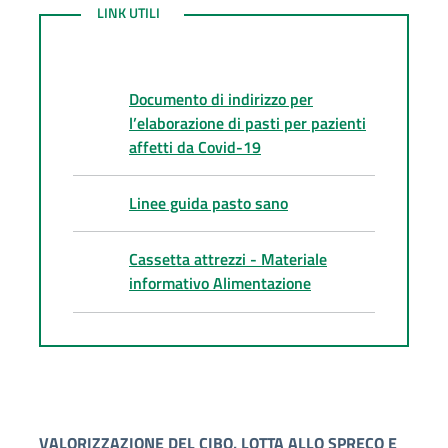
LINK UTILI
LINK UTILI
Documento di indirizzo per
l’elaborazione di pasti per pazienti
affetti da Covid-19
Linee guida pasto sano
Cassetta attrezzi - Materiale
informativo Alimentazione
VALORIZZAZIONE DEL CIBO, LOTTA ALLO SPRECO E