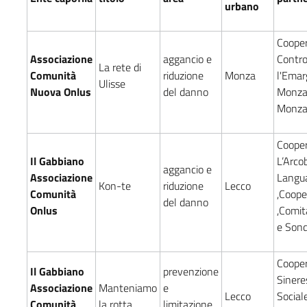
urbano
Cooper
Associazione
aggancio e
Contr
La rete di
Comunità
riduzione
Monza
l'Emar
Ulisse
Nuova Onlus
del danno
Monza
Monz
Cooper
Il Gabbiano
L’Arco
aggancio e
Associazione
Langu
Kon-te
riduzione
Lecco
Comunità
,Coope
del danno
Onlus
,Comit
e Sond
Cooper
Il Gabbiano
prevenzione
Sinere
Associazione
Manteniamo
e
Lecco
Sociale
Comunità
la rotta
limitazione