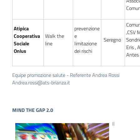
Associ
Comun
Comun
Atipica
prevenzione
,CSV 
Cooperativa
Walk the
e
Seregno
Sondri
Sociale
line
limitazione
Eris ,
Onlus
dei rischi
Antes
Equipe promozione salute -
Referente Andrea Rossi
Andrea.rossi@ats-brianza.it
MIND THE GAP 2.0
Il