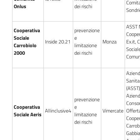
Comita
Onlus
dei rischi
Sondr
ASST 
Cooperativa
prevenzione
Cooper
Sociale
e
Inside 20.21
Monza
Ex.it,
Carrobiolo
limitazione
Sociale
2000
dei rischi
Comun
Aziend
Sanitar
(ASST)
Aziend
prevenzione
Consor
Cooperativa
e
Allinclusive4
Vimercate
Offert
Sociale Aeris
limitazione
Cooper
dei rischi
Carrob
Gabbi