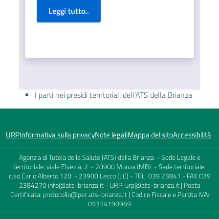
Leggi tutto..
I parti nei presidi territoriali dell'ATS della Brianza
URP
Informativa sulla privacy
Note legali
Mappa del sito
Accessibilità
Agenzia di Tutela della Salute (ATS) della Brianza - Sede Legale e
territoriale: viale Elvezia, 2 - 20900 Monza (MB) - Sede territoriale:
c.so Carlo Alberto 120 - 23900 Lecco (LC) - TEL. 039 23841 - FAX 039
2384270
info@ats-brianza.it
- URP:
urp@ats-brianza.it
| Posta
Certificata:
protocollo@pec.ats-brianza.it
| Codice Fiscale e Partita IVA:
09314190969